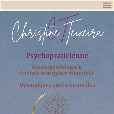
Psychopraticienne
Psychogénéalogie &
Analyse transgénérationnelle
Dynamiques professionnelles