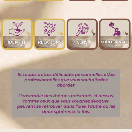
Et toutes autres difficultés personnelles et/ou
professionnelles que vous souhaiteriez
aborder.
L'ensemble des thèmes présentés ci-dessus,
comme ceux que vous voudriez évoquer,
peuvent se retrouver dans l’une, l’autre ou les
deux sphères à la fois.