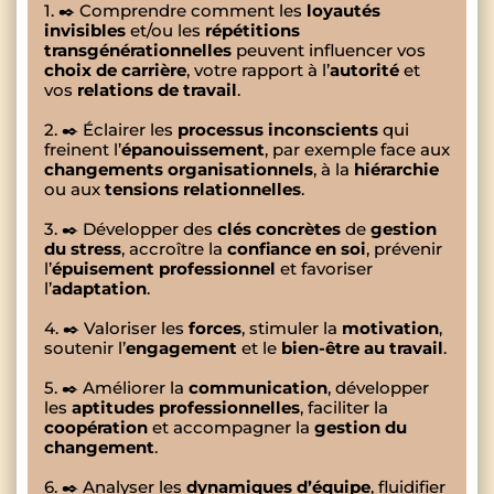
1. ✒️ Comprendre comment les
loyautés
invisibles
et/ou les
répétitions
transgénérationnelles
peuvent influencer vos
choix de carrière
, votre rapport à l’
autorité
et
vos
relations de travail
.
2. ✒️ Éclairer les
processus inconscients
qui
freinent l’
épanouissement
, par exemple face aux
changements organisationnels
, à la
hiérarchie
ou aux
tensions relationnelles
.
3. ✒️ Développer des
clés concrètes
de
gestion
du stress
, accroître la
confiance en soi
, prévenir
l’
épuisement professionnel
et favoriser
l’
adaptation
.
4. ✒️ Valoriser les
forces
, stimuler la
motivation
,
soutenir l’
engagement
et le
bien-être au travail
.
5. ✒️ Améliorer la
communication
, développer
les
aptitudes professionnelles
, faciliter la
coopération
et accompagner la
gestion du
changement
.
6. ✒️ Analyser les
dynamiques d’équipe
, fluidifier