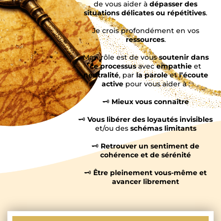
de vous aider à
dépasser des
situations délicates ou répétitives
.
Je crois profondément en vos
ressources
.
Mon rôle est de vous
soutenir dans
ce processus
avec
empathie
et
neutralité
, par
la parole
et
l’écoute
active
pour vous aider à :
🗝️
Mieux vous connaître
🗝️
Vous libérer des loyautés invisibles
et/ou des
schémas limitants
🗝️
Retrouver un sentiment de
cohérence et de sérénité
🗝️
Être pleinement vous-même et
avancer librement